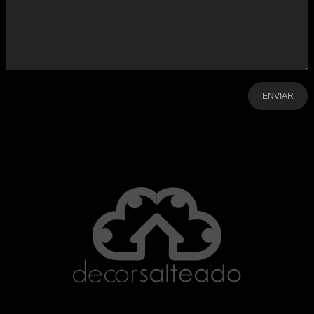
-
-
-
-
-
-