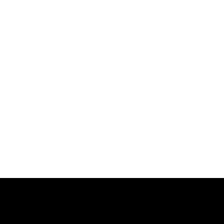
-
-
-