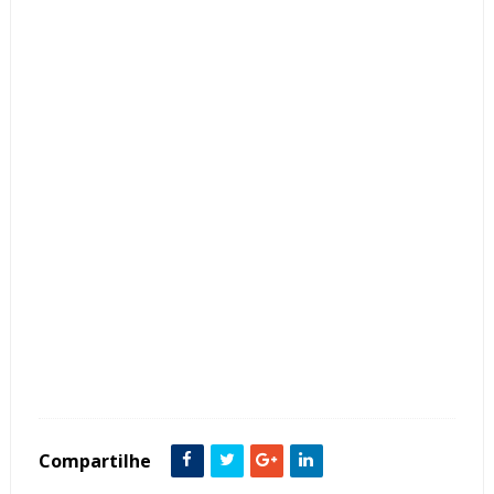
Tags :
Cor Azul
Cozinha
featured
Madeira
Compartilhe