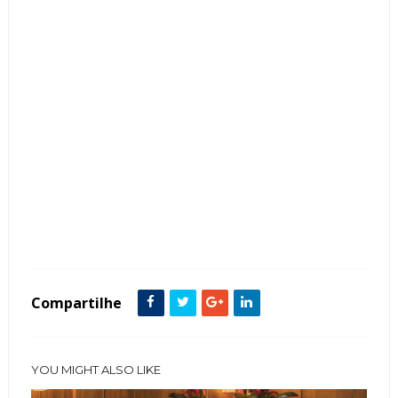
Tags :
Contemporâneo
Cor Branco
Cor Cinza
Cozinha
featured
Frontão
ilha
Janelas
Madeira Ripada
Mármore
painel Parede
Compartilhe
YOU MIGHT ALSO LIKE