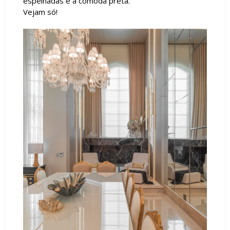
espelhadas e a cômoda preta.
Vejam só!