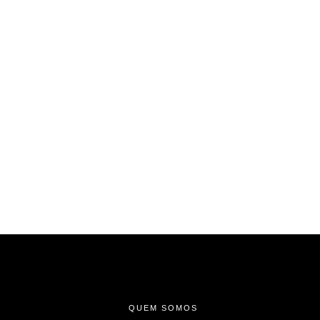
-
-
-
QUEM SOMOS