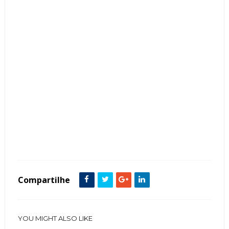
Tags :
Espaço Gourmet
featured
Tijolinhos
Compartilhe
YOU MIGHT ALSO LIKE