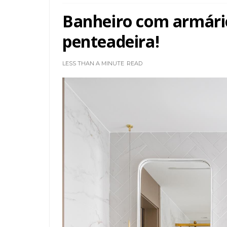
Banheiro com armário
penteadeira!
LESS THAN A MINUTE
READ