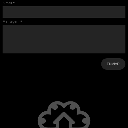
E-mail
*
Mensagem
*
-
-
-
-