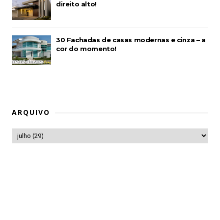
direito alto!
30 Fachadas de casas modernas e cinza – a
cor do momento!
ARQUIVO