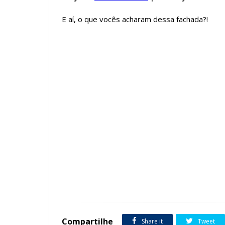
E aí, o que vocês acharam dessa fachada?!
Tags :
Fachada de Casas
featured
Compartilhe
Share it
Tweet