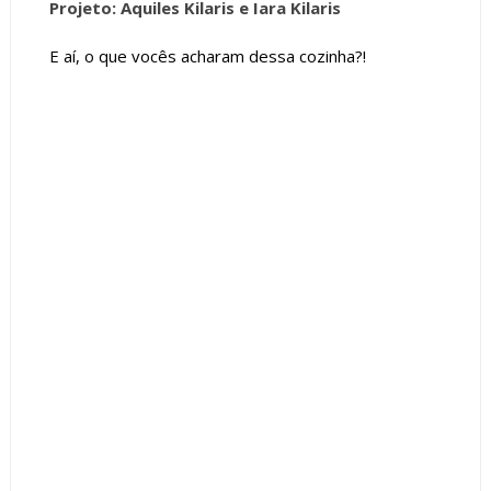
Projeto: Aquiles Kilaris e Iara Kilaris
E aí, o que vocês acharam dessa cozinha?!
Tags :
Cozinha
featured
Ônix