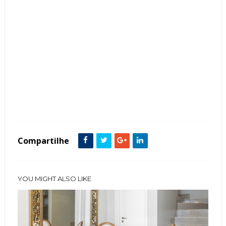
Tags :
Cinza
Contemporâneo
featured
Lareira
Madeira
Sala de TV
Compartilhe
YOU MIGHT ALSO LIKE