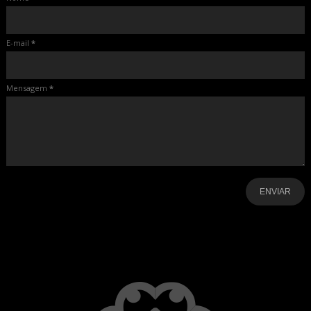
E-mail
*
Mensagem
*
-
-
-
-