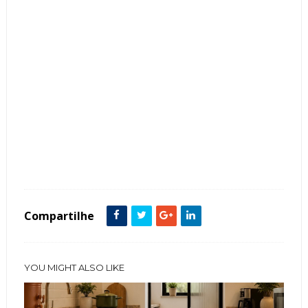
Tags :
Azulejo de Metrô
Bancada
Banheiros
Cor Verde
featured
Piso
Compartilhe
YOU MIGHT ALSO LIKE