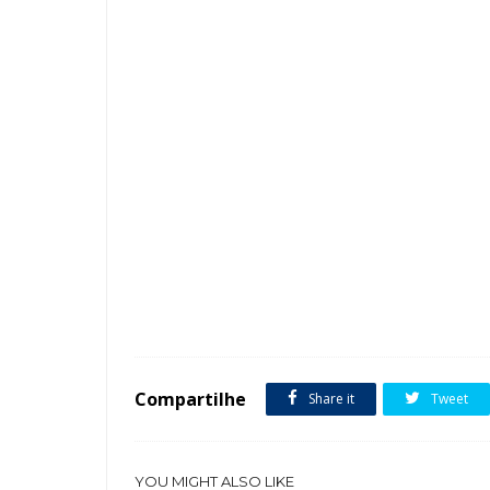
Tags :
Cor Branco
Estilo Moderno
featured
Lavabo
Compartilhe
Share it
Tweet
YOU MIGHT ALSO LIKE