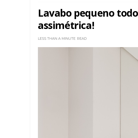
Lavabo pequeno todo
assimétrica!
LESS THAN A MINUTE
READ