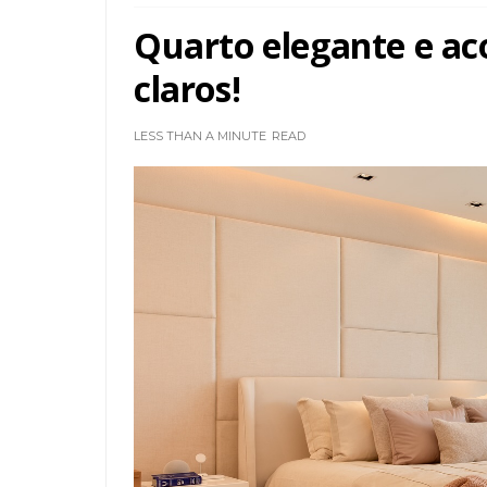
Quarto elegante e a
claros!
LESS THAN A MINUTE
READ