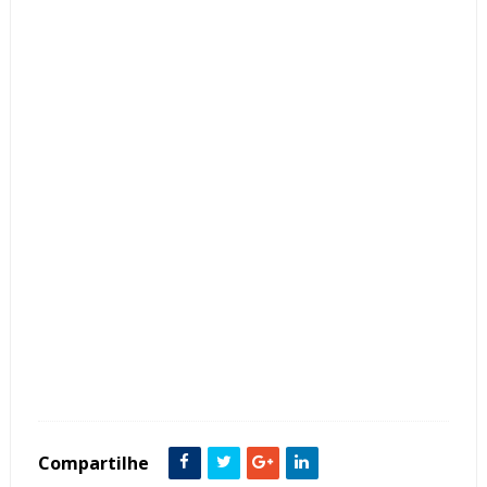
Tags :
Cor Bege
featured
Lavabo
Mármore Travertino
Compartilhe