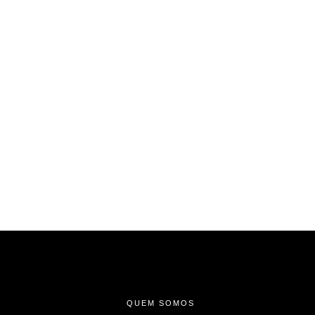
-
-
-
QUEM SOMOS