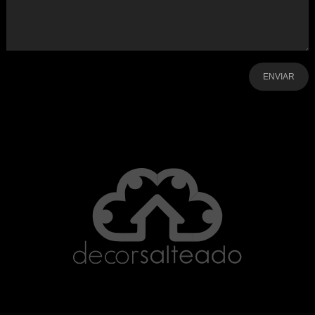
-
-
-
-
-
-