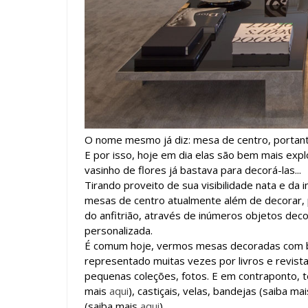
O nome mesmo já diz: mesa de centro, portanto
E por isso, hoje em dia elas são bem mais ex
vasinho de flores já bastava para decorá-las...
Tirando proveito de sua visibilidade nata e da
mesas de centro atualmente além de decorar, 
do anfitrião, através de inúmeros objetos dec
personalizada.
É comum hoje, vermos mesas decoradas com b
representado muitas vezes por livros e revist
pequenas coleções, fotos. E em contraponto, t
mais
aqui
), castiçais, velas, bandejas (saiba ma
(saiba mais
aqui
).