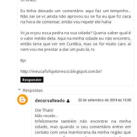
Eu tinha deixado um comentário aqui faz um tempinho...
Não sei se vc ainda não aprovou ou se fui eu que fiz caca
na hora de comentar, então vou repetir ele haha
Vc ja orçou essa pedra na sua cidade? Queria saber qual é
o valor médio dela. Aqui na minha cidade eu não encontro,
então teria que ver em Curitiba, mas se for muito caro aí
nem vou me prestar a dar um pulo lá, rs.
Bjs
http://meucafofopitoresco.blogspot.com.br/
Responder
Respostas
decorsalteado
22 de setembro de 2014 às 15:00
Oie Thais!
Não recebi...
Infelizmente também não encontrei na minha
cidade, mas quando vi seu comentário entrei em
contato com uma marmoraria da minha região que