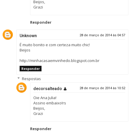
Beijos,
Grazi
Responder
Unknown
28 de março de 2014 às 04:57
É muito bonito e com certeza muito chic!
Beijos
http://minhacasaemvinhedo.blogspot.com.br
Responder
Respostas
decorsalteado
28 de março de 2014 às 10:52
Oie Ana Julia!
Assino embaixo!rs
Beijos,
Grazi
Responder