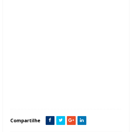
Tags :
balcão
Bancadas
Banheiro
decoração
Dicas
Iluminação
Mármore
Mármore Ônix
mesa de centro
Móveis
Painéis
Sala
Slimstone
Tendência
Compartilhe