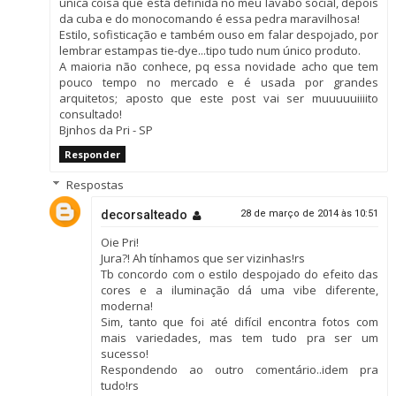
única coisa que está definida no meu lavabo social, depois
da cuba e do monocomando é essa pedra maravilhosa!
Estilo, sofisticação e também ouso em falar despojado, por
lembrar estampas tie-dye...tipo tudo num único produto.
A maioria não conhece, pq essa novidade acho que tem
pouco tempo no mercado e é usada por grandes
arquitetos; aposto que este post vai ser muuuuuiiiito
consultado!
Bjnhos da Pri - SP
Responder
Respostas
decorsalteado
28 de março de 2014 às 10:51
Oie Pri!
Jura?! Ah tínhamos que ser vizinhas!rs
Tb concordo com o estilo despojado do efeito das
cores e a iluminação dá uma vibe diferente,
moderna!
Sim, tanto que foi até difícil encontra fotos com
mais variedades, mas tem tudo pra ser um
sucesso!
Respondendo ao outro comentário..idem pra
tudo!rs