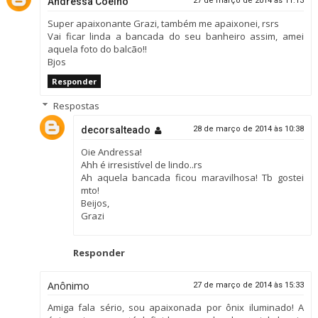
Andressa Coelho
27 de março de 2014 às 11:13
Super apaixonante Grazi, também me apaixonei, rsrs
Vai ficar linda a bancada do seu banheiro assim, amei
aquela foto do balcão!!
Bjos
Responder
Respostas
decorsalteado
28 de março de 2014 às 10:38
Oie Andressa!
Ahh é irresistível de lindo..rs
Ah aquela bancada ficou maravilhosa! Tb gostei
mto!
Beijos,
Grazi
Responder
Anônimo
27 de março de 2014 às 15:33
Amiga fala sério, sou apaixonada por ônix iluminado! A