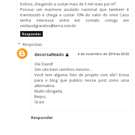
bolsos, chegando a custar mais de 5 mil reais por m².
Possuo um marmore azulado nacional que tambem é
translucido e chega a custar 10% do valor do onix! Caso
tenha interesse entre em contato comigo em
reidavidgranitos@terra.com.br
Responder
Respostas
decorsalteado
6 de novembro de 2014 às 03:02
Oie David!
Sim são bem carinhos mesmo...
Você tem alguma foto de projeto com ele? Envia
para o blog que publico nesse post como uma
alternativa.
Muito obrigada,
Beijos,
Grazi
Responder