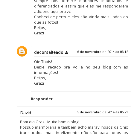
sempre nos fornece mármores importados e
diferenciados e assim que eles me responderem
adiciono aqui pra vc!
Conheci de perto e eles são ainda mais lindos do
que as fotos!
Beijos,
Grazi
decorsalteado
6 de novembro de 2014 às 03:12
Oie Thais!
Deixei recado pra vc lá no seu blog com as
informações!
Beijos,
Grazi
Responder
David
5 de novembro de 2014 às 05:21
Bom dia Grazi! Muito bom o blog!
Possuo marmoraria e também acho maravilhosos os Onix
translucidos, mas infelizmente não são para todos os