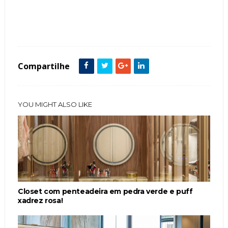
Tags :
Antes e Depois
Aparadores
decoração
Dicas
Inspirações
Penteadeiras
Compartilhe
YOU MIGHT ALSO LIKE
Closet com penteadeira em pedra verde e puff
xadrez rosa!