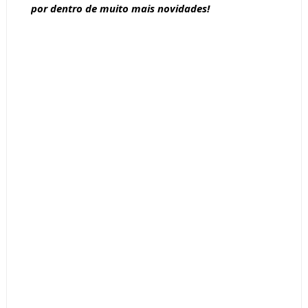
por dentro de muito mais novidades!
Tags :
armário planejado
Bancada de Make
Bancadas
Banheiro
Closets
cubas
decoração
Espelhado
Moderno
Quarto de Vestir
Revestimentos
Salas de Banho