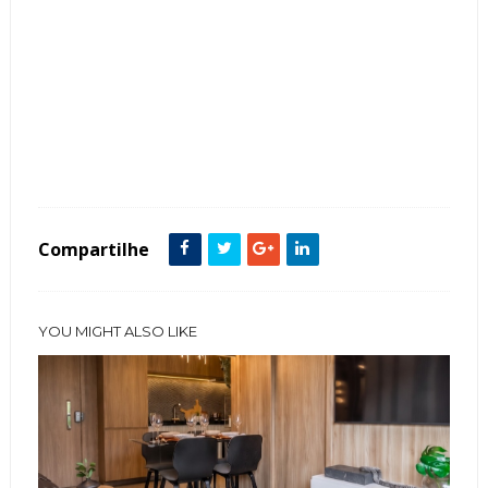
Tags :
Ambientes
Banheiro
Cor Cinza
Cozinha
decoração
Estampas
Estilo Masculino
Moderno
Quarto
Sala
Compartilhe
YOU MIGHT ALSO LIKE