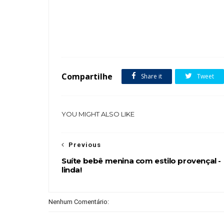
Tags :
Compartilhe
Share it
Tweet
YOU MIGHT ALSO LIKE
Previous
Suíte bebê menina com estilo provençal -
linda!
Nenhum Comentário: