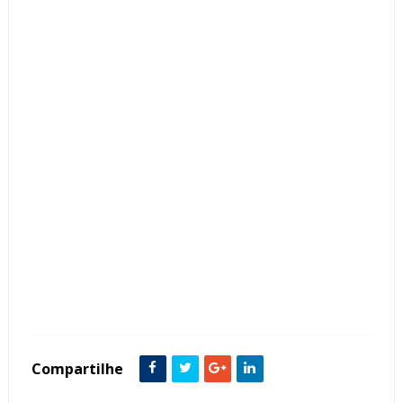
Tags :
armário planejado
Bancadas
Clássico
Closets
Contemporâneo
Cottage
decoração
Dicas
Espelhos
Estilo Vitoriano
Fashion
Modelos
Modernos
Provençal
Quarto de Vestir
Romântico
Compartilhe