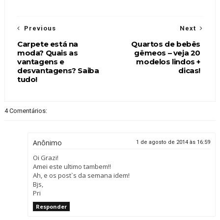
Previous
Next
Carpete está na
Quartos de bebês
moda? Quais as
gêmeos – veja 20
vantagens e
modelos lindos +
desvantagens? Saiba
dicas!
tudo!
4 Comentários:
Anônimo
1 de agosto de 2014 às 16:59
Oi Grazi!
Amei este ultimo tambem!!
Ah, e os post`s da semana idem!
Bjs,
Pri
Responder