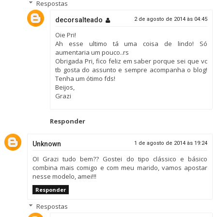
Respostas
decorsalteado
2 de agosto de 2014 às 04:45
Oie Pri!
Ah esse ultimo tá uma coisa de lindo! Só
aumentaria um pouco..rs
Obrigada Pri, fico feliz em saber porque sei que vc
tb gosta do assunto e sempre acompanha o blog!
Tenha um ótimo fds!
Beijos,
Grazi
Responder
Unknown
1 de agosto de 2014 às 19:24
OI Grazi tudo bem?? Gostei do tipo clássico e básico
combina mais comigo e com meu marido, vamos apostar
nesse modelo, amei!!!
Responder
Respostas