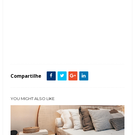
Tags :
Aparadores
Cozinha
decoração
Dicas
Laca
Mesa
Modelos
Sala de Jantar
Tendência
Compartilhe
YOU MIGHT ALSO LIKE