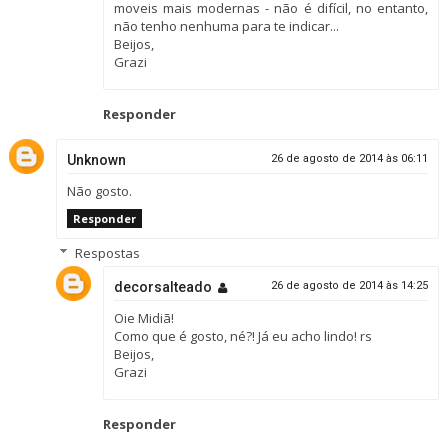
moveis mais modernas - não é difícil, no entanto,
não tenho nenhuma para te indicar...
Beijos,
Grazi
Responder
Unknown
26 de agosto de 2014 às 06:11
Não gosto.
Responder
Respostas
decorsalteado
26 de agosto de 2014 às 14:25
Oie Midiã!
Como que é gosto, né?! Já eu acho lindo! rs
Beijos,
Grazi
Responder