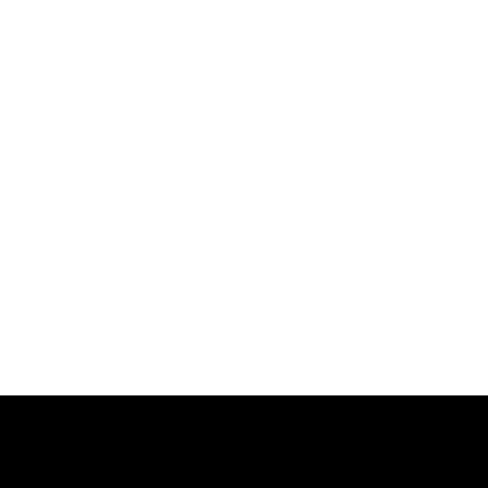
-
-
-