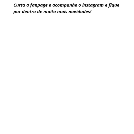
Curta a
fanpage
e acompanhe o
instagram
e fique
por dentro de muito mais novidades!
Tags :
decoração
Dicas
Living
Lustres
mesa de centro
Modelos
Poltronas
Sala Bate Papo
Sala Conversação