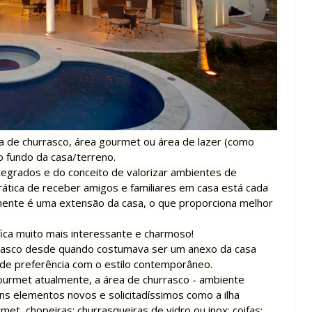
 de churrasco, área gourmet ou área de lazer (como
no fundo da casa/terreno.
tegrados e do conceito de valorizar ambientes de
prática de receber amigos e familiares em casa está cada
lmente é uma extensão da casa, o que proporciona melhor
fica muito mais interessante e charmoso!
hurrasco desde quando costumava ser um anexo da casa
vide preferência com o estilo contemporâneo.
urmet atualmente, a área de churrasco - ambiente
guns elementos novos e solicitadíssimos como
a ilha
et, chopeiras; churrasqueiras de vidro ou inox; coifas;