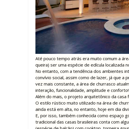
Até pouco tempo atrás era muito comum a área
queira) ser uma espécie de edícula localizada 
No entanto, com a tendência dos ambientes in
convívio social, assim como de lazer, já que a 
vez mais constante, a área de churrasco atua
interação, funcionalidade, amplitude e conforto!
Além do mais, o projeto arquitetônico da casa 
O estilo rústico muito utilizado na área de c
ainda está em alta, no entanto, hoje em dia di
E, por isso, também conhecida como espaço go
tradicional das casas brasileiras conta com al
(espécie de balcão) com cooktop, torneira gourm