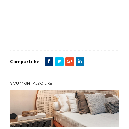
Tags :
Casa
decoração
Mármore
Mesa
Mesa de Canto
mesa de centro
Sala
Salão do Móvel
Tendência
Compartilhe
YOU MIGHT ALSO LIKE