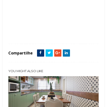
Tags :
Ambientes Externos
Ambientes Internos
decoração
Paisagismo
Varanda
Vaso Vietnamita
Vasos e flores
Compartilhe
YOU MIGHT ALSO LIKE