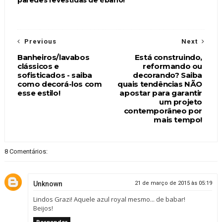
Previous
Next
Banheiros/lavabos
Está construindo,
clássicos e
reformando ou
sofisticados - saiba
decorando? Saiba
como decorá-los com
quais tendências NÃO
esse estilo!
apostar para garantir
um projeto
contemporâneo por
mais tempo!
8 Comentários:
Unknown
21 de março de 2015 às 05:19
Lindos Grazi! Aquele azul royal mesmo... de babar!
Beijos!
Responder