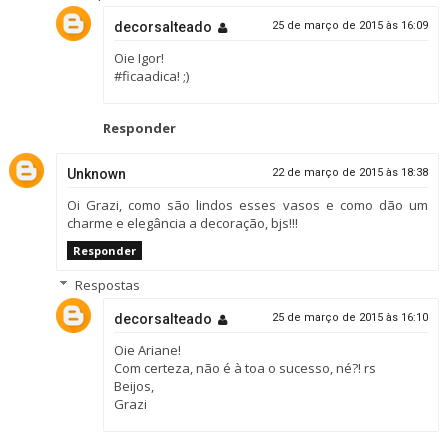
decorsalteado
25 de março de 2015 às 16:09
Oie Igor!
#ficaadica! ;)
Responder
Unknown
22 de março de 2015 às 18:38
Oi Grazi, como são lindos esses vasos e como dão um
charme e elegância a decoração, bjs!!!
Responder
Respostas
decorsalteado
25 de março de 2015 às 16:10
Oie Ariane!
Com certeza, não é à toa o sucesso, né?! rs
Beijos,
Grazi