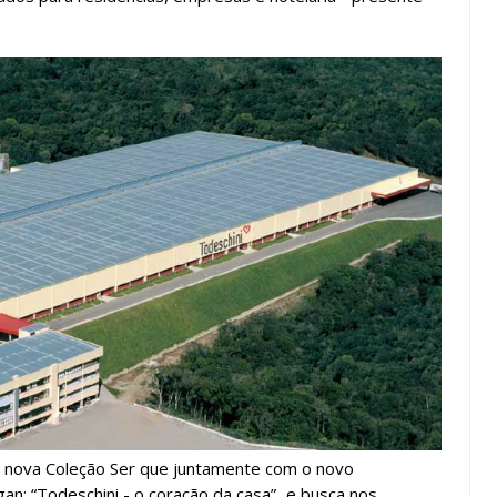
 nova Coleção Ser que juntamente com o
novo
n: “Todeschini - o coração da casa”,
e busca nos