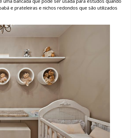
, é uma bancada que pode ser usada para estudos quando
bá e prateleiras e nichos redondos que são utilizados