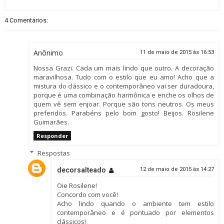
4 Comentários:
Anônimo
11 de maio de 2015 às 16:53
Nossa Grazi. Cada um mais lindo que outro. A decoração
maravilhosa. Tudo com o estilo que eu amo! Acho que a
mistura do clássico e o contemporâneo vai ser duradoura,
porque é uma combinação harmônica e enche os olhos de
quem vê sem enjoar. Porque são tons neutros. Os meus
preferidos. Parabéns pelo bom gosto! Beijos. Rosilene
Guimarães.
Responder
Respostas
decorsalteado
12 de maio de 2015 às 14:27
Oie Rosilene!
Concordo com você!
Acho lindo quando o ambiente tem estilo
contemporâneo e é pontuado por elementos
clássicos!