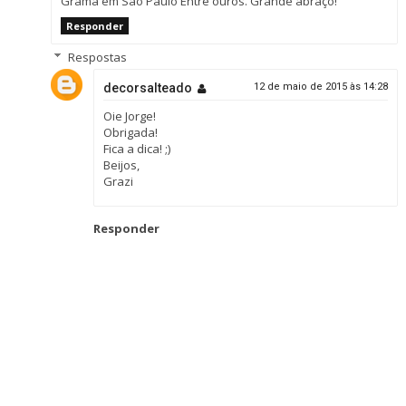
Grama em São Paulo
Entre ouros. Grande abraço!
Responder
Respostas
decorsalteado
12 de maio de 2015 às 14:28
Oie Jorge!
Obrigada!
Fica a dica! ;)
Beijos,
Grazi
Responder