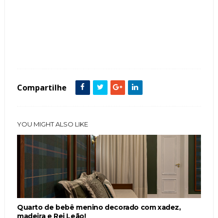
Tags :
Azul
Berço
decoração
Dicas
Enfeite de Porta
Estilo Provençal
Meninos
Modelos
Nicho
Quarto de Bebê
Compartilhe
YOU MIGHT ALSO LIKE
Quarto de bebê menino decorado com xadez,
madeira e Rei Leão!