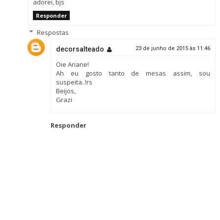
adorei, bjs
Responder
Respostas
decorsalteado
23 de junho de 2015 às 11:46
Oie Ariane!
Ah eu gosto tanto de mesas assim, sou
suspeita..!rs
Beijos,
Grazi
Responder