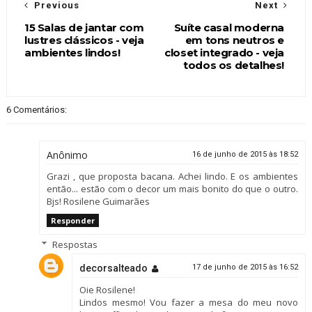
Previous
Next
15 Salas de jantar com
Suíte casal moderna
lustres clássicos - veja
em tons neutros e
ambientes lindos!
closet integrado - veja
todos os detalhes!
6 Comentários:
Anônimo
16 de junho de 2015 às 18:52
Grazi , que proposta bacana. Achei lindo. E os ambientes
então... estão com o decor um mais bonito do que o outro.
Bjs! Rosilene Guimarães
Responder
Respostas
decorsalteado
17 de junho de 2015 às 16:52
Oie Rosilene!
Lindos mesmo! Vou fazer a mesa do meu novo