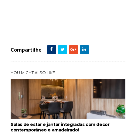
Tags :
Aparadores
Cavalete
decoração
Dicas
Escritórios
Home Office
Mesa
Modelos
Modernos
Sala
Compartilhe
YOU MIGHT ALSO LIKE
Salas de estar e jantar integradas com decor
contemporâneo e amadeirado!