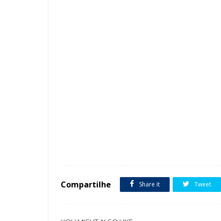
Tags :
Azul
Cristais Swarovski
Laca
Luxuosa
Marro
Compartilhe
Share it
Tweet