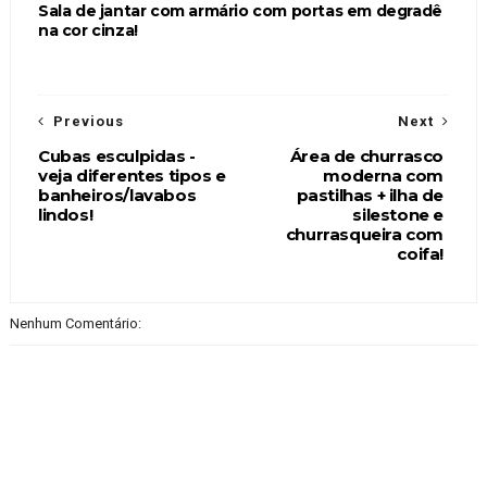
Sala de jantar com armário com portas em degradê
na cor cinza!
Previous
Next
Cubas esculpidas -
Área de churrasco
veja diferentes tipos e
moderna com
banheiros/lavabos
pastilhas + ilha de
lindos!
silestone e
churrasqueira com
coifa!
Nenhum Comentário: