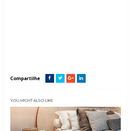
Tags :
Bancadas
decoração
Dicas
hall
Jardim
Lavabo
Mármore
Modelos
Pastilhas
Seixos
Tendência
Compartilhe
YOU MIGHT ALSO LIKE