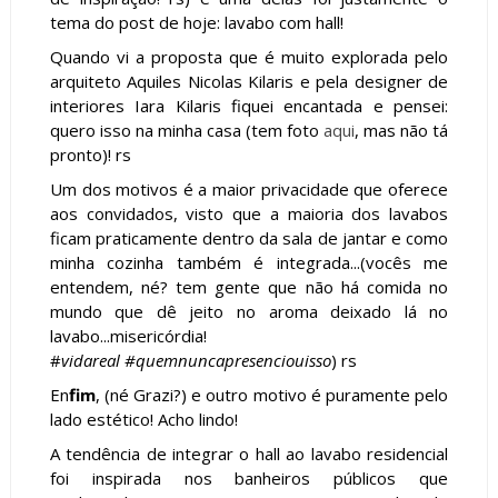
tema do post de hoje: lavabo com hall!
Quando vi a proposta que é muito explorada pelo
arquiteto Aquiles Nicolas Kilaris e pela designer de
interiores Iara Kilaris fiquei encantada e pensei:
quero isso na minha casa (tem foto
aqui
, mas não tá
pronto)! rs
Um dos motivos é a maior privacidade que oferece
aos convidados, visto que a maioria dos lavabos
ficam praticamente dentro da sala de jantar e como
minha cozinha também é integrada...(vocês me
entendem, né? tem gente que não há comida no
mundo que dê jeito no aroma deixado lá no
lavabo...misericórdia!
#
vidareal #quemnuncapresenciouisso
) rs
En
fim
, (né Grazi?) e outro motivo é puramente pelo
lado estético! Acho lindo!
A tendência de integrar o hall ao lavabo residencial
foi inspirada nos banheiros públicos que