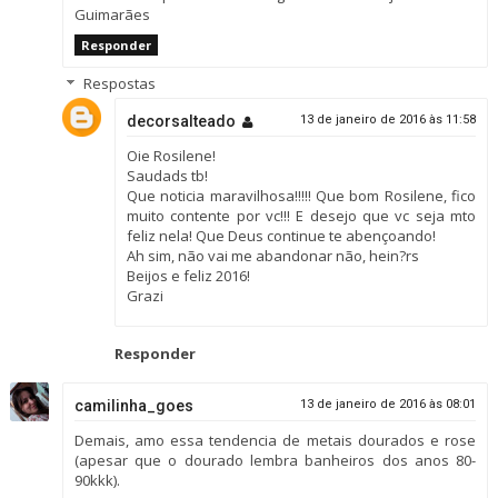
Guimarães
Responder
Respostas
decorsalteado
13 de janeiro de 2016 às 11:58
Oie Rosilene!
Saudads tb!
Que noticia maravilhosa!!!!! Que bom Rosilene, fico
muito contente por vc!!! E desejo que vc seja mto
feliz nela! Que Deus continue te abençoando!
Ah sim, não vai me abandonar não, hein?rs
Beijos e feliz 2016!
Grazi
Responder
camilinha_goes
13 de janeiro de 2016 às 08:01
Demais, amo essa tendencia de metais dourados e rose
(apesar que o dourado lembra banheiros dos anos 80-
90kkk).