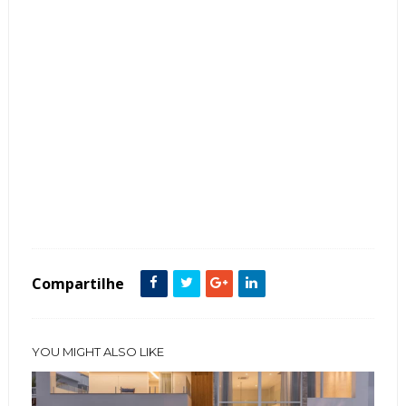
Tags :
Acabamentos
Corian
Estampas Geométricas
Forro Gesso Tabicado
Louças Foscas Escuras
Mármore
Metais Dourados
Ônix
Porcelanato
Revestimentos
rodapé
Silestone
Tintas
Compartilhe
YOU MIGHT ALSO LIKE