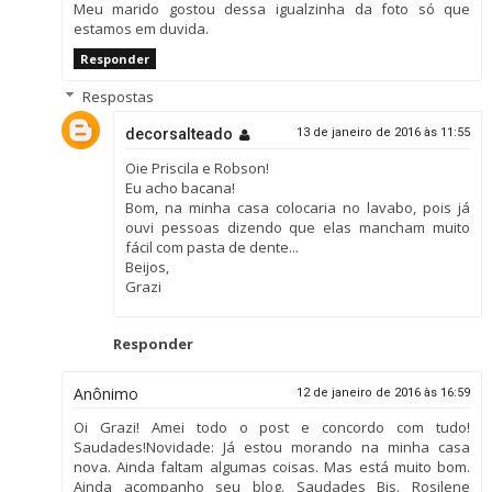
Meu marido gostou dessa igualzinha da foto só que
estamos em duvida.
Responder
Respostas
decorsalteado
13 de janeiro de 2016 às 11:55
Oie Priscila e Robson!
Eu acho bacana!
Bom, na minha casa colocaria no lavabo, pois já
ouvi pessoas dizendo que elas mancham muito
fácil com pasta de dente...
Beijos,
Grazi
Responder
Anônimo
12 de janeiro de 2016 às 16:59
Oi Grazi! Amei todo o post e concordo com tudo!
Saudades!Novidade: Já estou morando na minha casa
nova. Ainda faltam algumas coisas. Mas está muito bom.
Ainda acompanho seu blog. Saudades Bjs. Rosilene