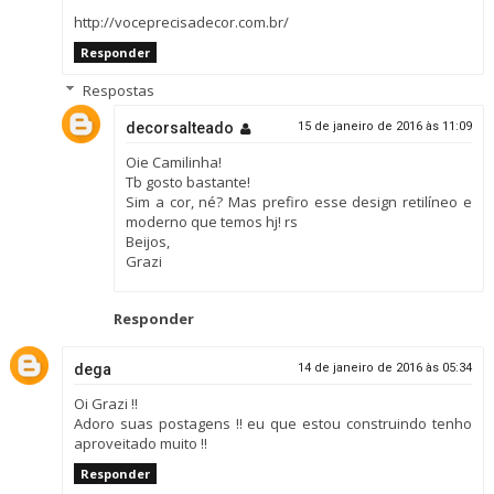
http://voceprecisadecor.com.br/
Responder
Respostas
decorsalteado
15 de janeiro de 2016 às 11:09
Oie Camilinha!
Tb gosto bastante!
Sim a cor, né? Mas prefiro esse design retilíneo e
moderno que temos hj! rs
Beijos,
Grazi
Responder
dega
14 de janeiro de 2016 às 05:34
Oi Grazi !!
Adoro suas postagens !! eu que estou construindo tenho
aproveitado muito !!
Responder