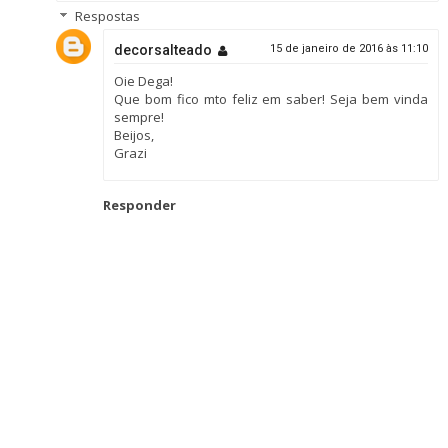
Respostas
decorsalteado
15 de janeiro de 2016 às 11:10
Oie Dega!
Que bom fico mto feliz em saber! Seja bem vinda
sempre!
Beijos,
Grazi
Responder