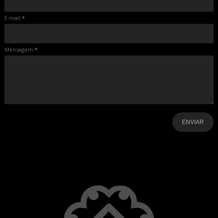
E-mail
*
Mensagem
*
-
-
-
-