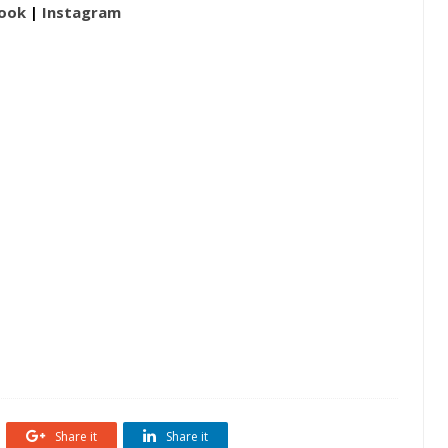
ook
|
Instagram
urrasco
Área de Lazer
Fachada
Piscinas
Share it
Share it