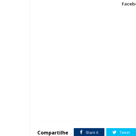
Faceb
Tags :
Ambientes Externos
Ambientes Internos
Área de Ch
Compartilhe
Share it
Tweet