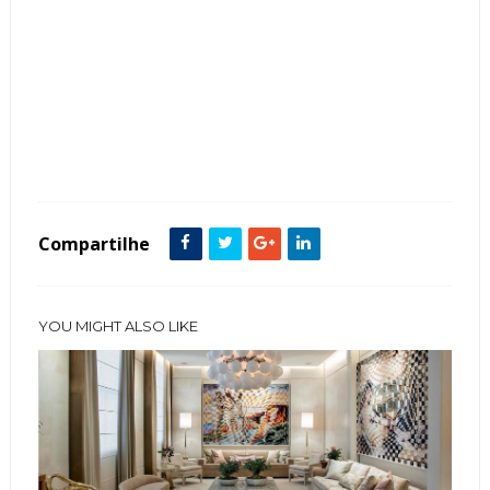
Tags :
Cortinas
decoração
Quarto
Sala
Sofás
Tecidos
Tendência
Veludo
Compartilhe
YOU MIGHT ALSO LIKE