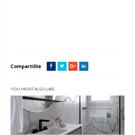
Tags :
Bancada de Maquiagem
Banheiras
Banheiros
Cuba de Piso
decoração
Estilo Clássico
Estilo Contemporâneo
Metais Dourados
Papel de Parede
Porcelanato
Compartilhe
YOU MIGHT ALSO LIKE