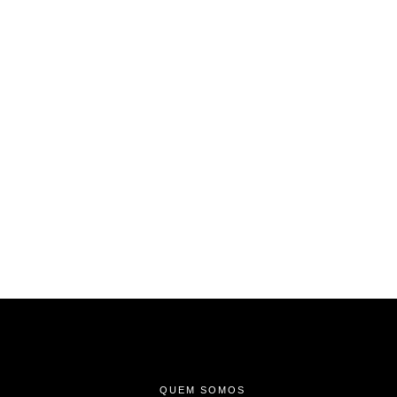
-
-
-
QUEM SOMOS