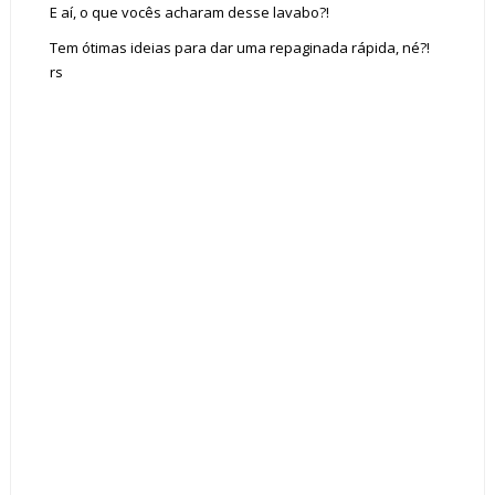
E aí, o que vocês acharam desse lavabo?!
Tem ótimas ideias para dar uma repaginada rápida, né?!
rs
Tags :
Aparador
Bancada
baú
Consentino
Espelho
Lavabo