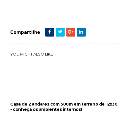
Tags :
Casa Fachada Ambientes Internos Salas de Jantar Salas de Estar Sala de TV
Cozinhas Lavanderias Lavabos Escadas Elevador
Compartilhe
YOU MIGHT ALSO LIKE
Casa de 2 andares com 500m em terreno de 12x30
- conheça os ambientes internos!