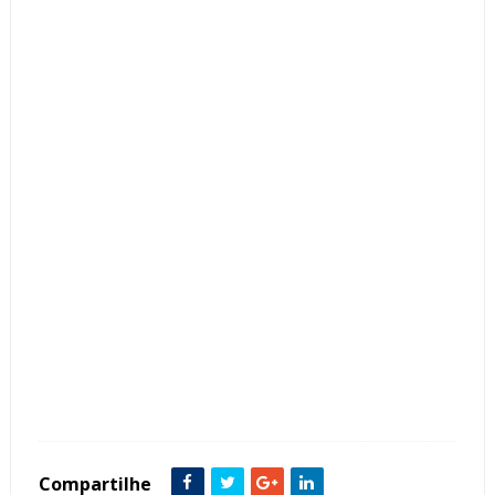
Tags :
Salas de Jantar Salas de Tv Salas de Estar Living Varanda Gourmet Plantas
Vasos e flores Tendência decoração Ambientes Integrados Quadros
Compartilhe