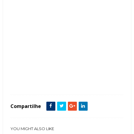
Tags :
Box Banheiro Chuveiros e Duchas Vidro Cor Preto Metais Dourados
Tendência
Compartilhe
YOU MIGHT ALSO LIKE