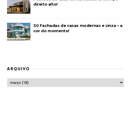
direito alto!
30 Fachadas de casas modernas e cinza – a
cor do momento!
ARQUIVO