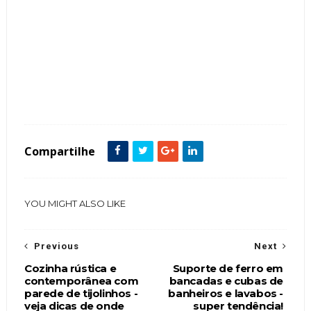
Tags :
Tendência Arquitetura Construção Revestimentos Expo Revestir Porcelanato
Compartilhe
YOU MIGHT ALSO LIKE
Previous
Next
Cozinha rústica e
Suporte de ferro em
contemporânea com
bancadas e cubas de
parede de tijolinhos -
banheiros e lavabos -
veja dicas de onde
super tendência!