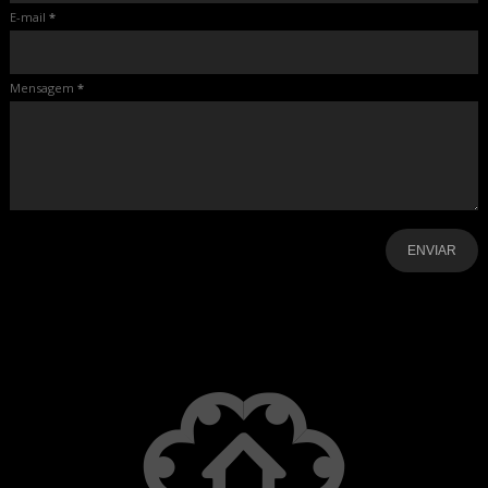
E-mail
*
Mensagem
*
-
-
-
-