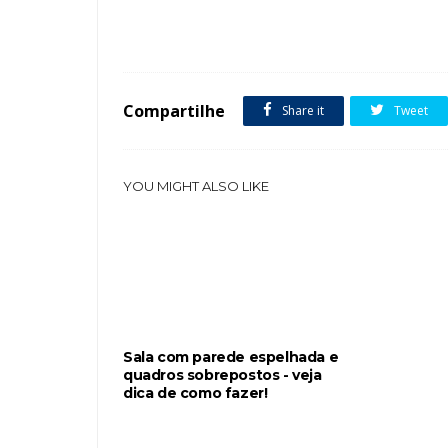
Tags :
Sala Espelho Parede Quadros Dicas de Decoração
Compartilhe
Share it
Tweet
YOU MIGHT ALSO LIKE
Sala com parede espelhada e
quadros sobrepostos - veja
dica de como fazer!