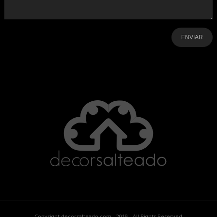
-
-
-
-
-
-
Copyright decorsalteado.com - 2019 - All Rights Reserved