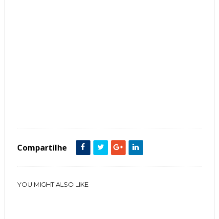
Tags :
Espaços Gourmet Área de Churrasco Living Ambientes Integrados decoração
Compartilhe
YOU MIGHT ALSO LIKE