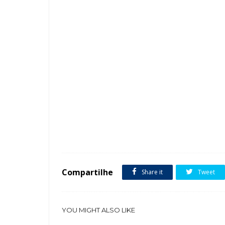
Tags :
Banheiro Armários Bancada Cozinha Porta Puxadores
Compartilhe
Share it
Tweet
YOU MIGHT ALSO LIKE