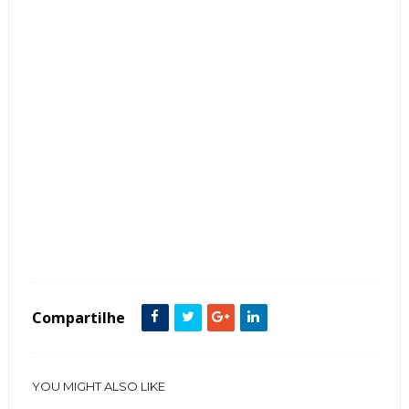
Tags :
Cozinhas Quadros Fotos Armários racks
Compartilhe
YOU MIGHT ALSO LIKE