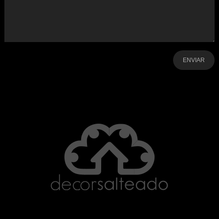
-
-
-
-
-
-