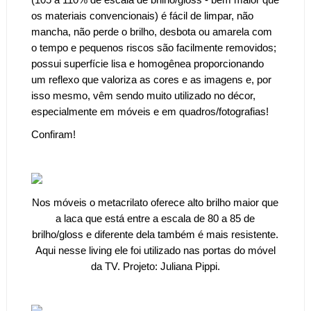
(
105 à 110% de escala de brilho/gloss - bem maior que
os materiais convencionais)
é
fácil de limpar, não
mancha, não perde o brilho, desbota ou amarela com
o tempo e pequenos riscos são facilmente removidos;
possui superfície lisa e homogênea proporcionando
um reflexo que valoriza as
cores
e as imagens e, por
isso mesmo, vêm sendo muito utilizado no décor,
especialmente em móveis e em quadros/fotografias!
Confiram!
Nos móveis o metacrilato oferece alto brilho maior que
a laca que está entre a escala de
80 a
85 de
brilho/gloss e diferente dela também é mais resistente.
Aqui nesse living ele foi utilizado nas portas do móvel
da TV. Projeto: Juliana Pippi.