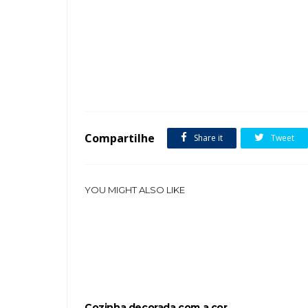
Tags :
Cozinha Cor Rosa Pisos e azulejos Retrô Parede Armários 
Compartilhe
Share it
Tweet
YOU MIGHT ALSO LIKE
Cozinha decorada com a cor