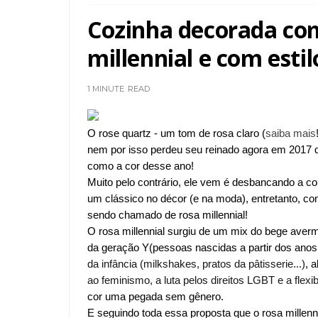
Cozinha decorada co
millennial e com estil
1 MINUTE
READ
O rose quartz - um tom de rosa claro (
saiba mais
nem por isso perdeu seu reinado agora em 2017 
como a cor desse ano!
Muito pelo contrário, ele vem é desbancando a co
um clássico no décor (e na moda), entretanto, 
sendo chamado de rosa millennial!
O rosa millennial surgiu de um
mix
do
bege aver
da
geração Y
(pessoas nascidas a partir dos anos
da infância (milkshakes, pratos da pâtisserie...)
, 
ao
feminismo
, a luta pelos
direitos LGBT
e a flexi
cor uma pegada sem gênero.
E seguindo toda essa proposta que o rosa millen