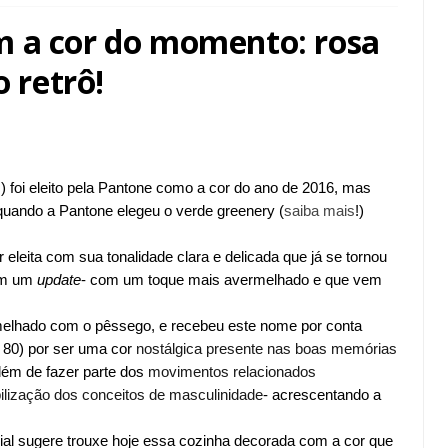
m a cor do momento: rosa
o retrô!
!) foi eleito pela Pantone como a cor do ano de 2016, mas
quando a Pantone elegeu o verde greenery (
saiba mais
!)
r eleita com sua tonalidade
clara e delicada que já se tornou
com um
update
- com um toque mais avermelhado e que vem
melhado
com o
pêssego
, e recebeu este nome por conta
 80) por ser uma cor
nostálgica
presente nas boas memórias
além de fazer parte dos
movimentos relacionados
bilização dos conceitos de
masculinidade
- acrescentando a
nial sugere trouxe hoje essa cozinha decorada com a cor que