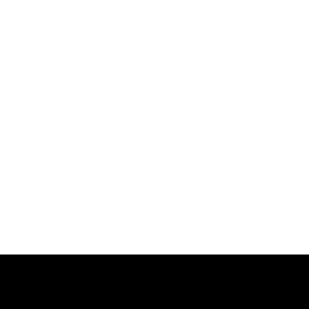
-
-
-