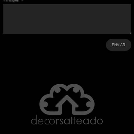
Mensagem
*
-
-
-
-
-